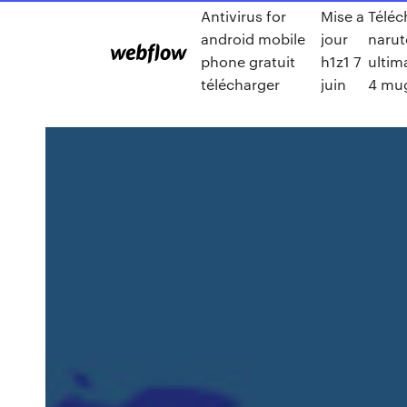
Antivirus for
Mise a
Téléc
android mobile
jour
narut
phone gratuit
h1z1 7
ultim
télécharger
juin
4 mu