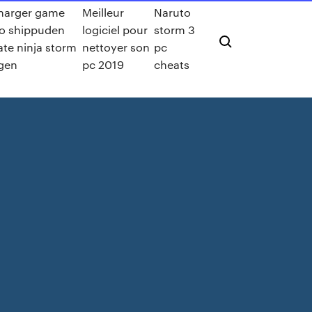
harger game
Meilleur
Naruto
o shippuden
logiciel pour
storm 3
ate ninja storm
nettoyer son
pc
gen
pc 2019
cheats